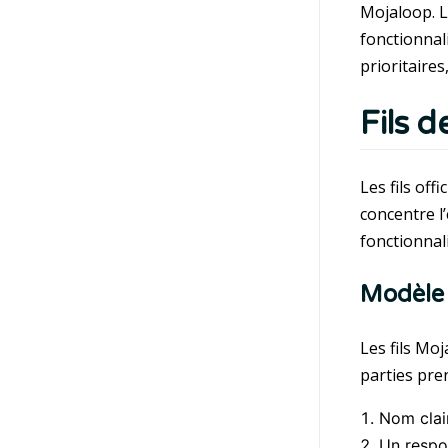
Mojaloop. L
fonctionnali
prioritaires
Fils d
Les fils off
concentre l
fonctionnali
Modèle 
Les fils Mo
parties pre
Nom clair
Un respo