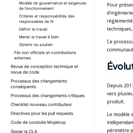
Modèle de gouvernance et exigences
Pour préser
de fonctionnement
d’ingénieri
Critères et responsabilités des
réglementés
responsables de fil
techniques,
Définir le travail
Mener le travail à bien
Ce processus
Obtenir du soutien
communaut
Fils non officiels et contributions
externes
Évolu
Revue de conception technique et
revue de code
Processus des changements
Depuis 2017
conséquents
vers plusie
Processus des changements critiques
produit.
Checklist nouveau contributeur
Directives pour les pull requests
Le modèle a
indépendamm
Code de conduite Mojaloop
périmètre p
Signer la CLA