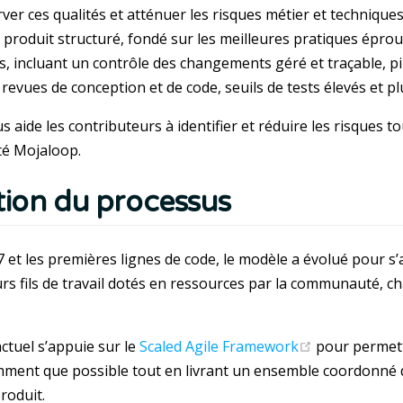
ver ces qualités et atténuer les risques métier et techniqu
e produit structuré, fondé sur les meilleures pratiques éprou
, incluant un contrôle des changements géré et traçable, pi
 revues de conception et de code, seuils de tests élevés et p
 aide les contributeurs à identifier et réduire les risques t
é Mojaloop.
tion du processus
 et les premières lignes de code, le modèle a évolué pour s’a
urs fils de travail dotés en ressources par la communauté, ch
(opens new 
ctuel s’appuie sur le
Scaled Agile Framework
pour permett
ent que possible tout en livrant un ensemble coordonné de 
roduit.