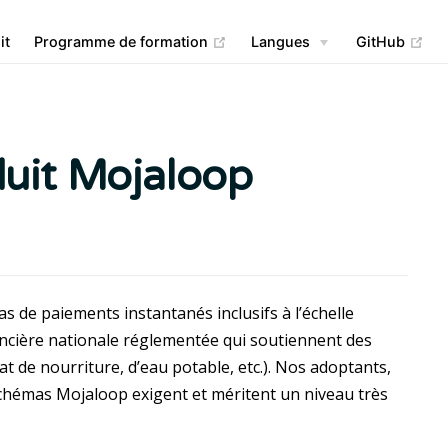
(opens new window)
(op
it
Programme de formation
Langues
GitHub
duit Mojaloop
s de paiements instantanés inclusifs à l’échelle
ancière nationale réglementée qui soutiennent des
 de nourriture, d’eau potable, etc.). Nos adoptants,
 schémas Mojaloop exigent et méritent un niveau très