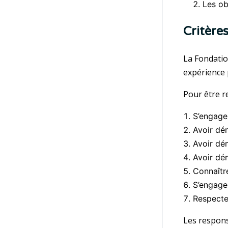
Les ob
Critères
La Fondatio
expérience 
Pour être r
S’engage
Avoir dé
Avoir dé
Avoir dé
Connaîtr
S’engager
Respecte
Les respons