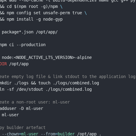
&& cd $(npm root -g)/npm 
\
&& npm config set unsafe-perm true 
\
&& npm install -g node-gyp
 package*.json /opt/app/
npm ci --production
 node:<NODE_ACTIVE_LTS_VERSION>-alpine
DIR
 /opt/app
eate empty log file & link stdout to the application log
mkdir ./logs && touch ./logs/combined.log
ln -sf /dev/stdout ./logs/combined.log
eate a non-root user: ml-user
adduser -D ml-user
 ml-user
py builder artefact
--chown
=
ml-user
--from
=
builder
 /opt/app .