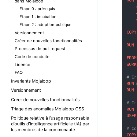
dans Mojaloop
    
Étape 0 : prérequis
    
Étape 1 : incubation
    
Étape 2 : adoption publique
COPY
Versionnement
Créer de nouvelles fonctionnalités
RUN
 
Processus de pull request
Code de conduite
FROM
WORK
Licence
FAQ
# Cr
Invariants Mojaloop
RUN
 
RUN
 
Versionnement
Créer de nouvelles fonctionnalités
# Cr
Triage des anomalies Mojaloop OSS
RUN
 
USER
Politique relative à l’usage responsable
d’outils d’intelligence artificielle (IA) par
# Co
les membres de la communauté
COPY