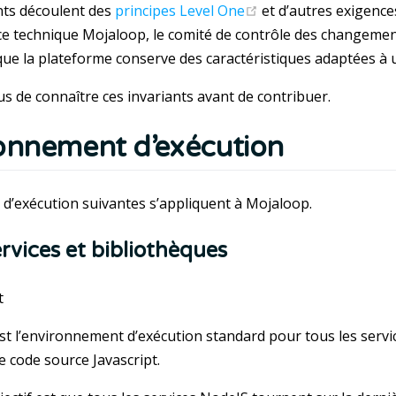
(opens new window)
nts découlent des
principes Level One
et d’autres exigences
 technique Mojaloop, le comité de contrôle des changements d
 que la plateforme conserve des caractéristiques adaptées à u
s de connaître ces invariants avant de contribuer.
onnement d’exécution
d’exécution suivantes s’appliquent à Mojaloop.
rvices et bibliothèques
t
st l’environnement d’exécution standard pour tous les serv
de code source Javascript.