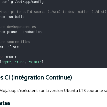
 config /opt/app/config
M script to build source (./src) to destination (./dist)
npm run build
une devDependencies
npm prune --production
une source files
rm -rf src
SE
 <PORT>
[
"npm"
, 
"run"
, 
"start"
]
es CI (Intégration Continue)
 Mojaloop s’exécutent sur la version Ubuntu LTS courante s
etes