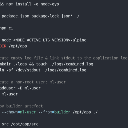
&& npm install -g node-gyp
 package.json package-lock.json* ./
npm ci
 node:<NODE_ACTIVE_LTS_VERSION>-alpine
DIR
 /opt/app
eate empty log file & link stdout to the application log
mkdir ./logs && touch ./logs/combined.log
ln -sf /dev/stdout ./logs/combined.log
eate a non-root user: ml-user
adduser -D ml-user
 ml-user
py builder artefact
--chown
=
ml-user
--from
=
builder
 /opt/app ./
 src /opt/app/src