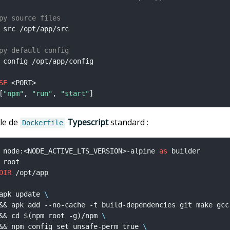
py source files
 src /opt/app/src
py default config
 config /opt/app/config
SE
 <PORT>
[
"npm"
, 
"run"
, 
"start"
]
le de
Typescript
standard :
Dockerfile
 node:<NODE_ACTIVE_LTS_VERSION>-alpine 
as
 builder
 root
DIR
 /opt/app
apk update 
\
&& apk add --no-cache -t build-dependencies git make gcc
&& cd $(npm root -g)/npm 
\
&& npm config set unsafe-perm true 
\