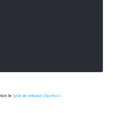
(opens new window)
elon le
cycle de release Ubuntu
.