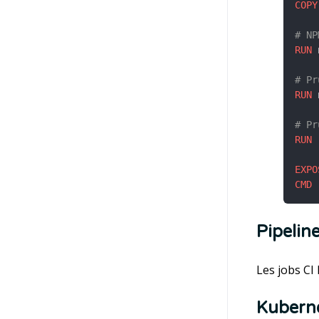
COPY
# NP
RUN
 
# Pr
RUN
 
# Pr
RUN
 
EXPO
CMD
 
Pipelin
Les jobs CI
Kubern