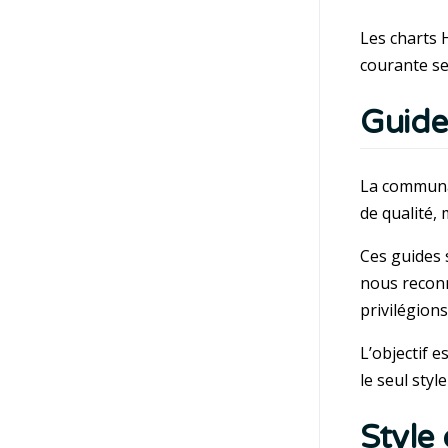
Les charts 
courante se
Guide
La communau
de qualité,
Ces guides 
nous reconn
privilégion
L’objectif e
le seul styl
Style