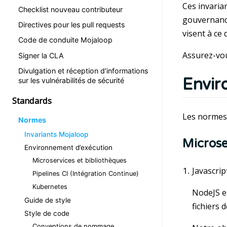
Ces invaria
Checklist nouveau contributeur
gouvernance
Directives pour les pull requests
visent à ce
Code de conduite Mojaloop
Assurez-vou
Signer la CLA
Divulgation et réception d’informations
Envir
sur les vulnérabilités de sécurité
Standards
Les normes 
Normes
Invariants Mojaloop
Microse
Environnement d’exécution
Microservices et bibliothèques
Javascrip
Pipelines CI (Intégration Continue)
Kubernetes
NodeJS e
Guide de style
fichiers 
Style de code
Conventions de nommage