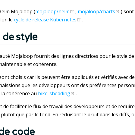
(opens new window)
(open
Helm Mojaloop (
mojaloop/helm
,
mojaloop/charts
) sont
(opens new window)
lon le
cycle de release Kubernetes
.
 de style
té Mojaloop fournit des lignes directrices pour le style de
 maintenable et cohérente.
sont choisis car ils peuvent être appliqués et vérifiés avec d
aissions que les développeurs ont des préférences personne
(opens new window)
s la cohérence au
bike-shedding
.
st de faciliter le flux de travail des développeurs et de réd
e plutôt que par le fond. En réduisant le bruit dans les diffs, on
 de code