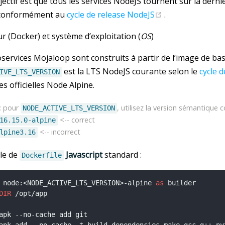
ectif est que tous les services NodeJS tournent sur la dern
(opens new win
 conformément au
cycle de release NodeJS
.
 (Docker) et système d’exploitation (
OS
)
services Mojaloop sont construits à partir de l’image de ba
est la LTS NodeJS courante selon le
cycle 
IVE_LTS_VERSION
s officielles Node Alpine.
: pour
, utilisez la version sémantique
NODE_ACTIVE_LTS_VERSION
<-- correct
16.15.0-alpine
<-- incorrect
lpine3.16
le de
Javascript
standard :
Dockerfile
 node:<NODE_ACTIVE_LTS_VERSION>-alpine 
as
 builder
DIR
 /opt/app
apk --no-cache add git
apk add --no-cache -t build-dependencies make gcc g++ py