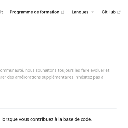
(opens new window)
(op
it
Programme de formation
Langues
GitHub
communauté, nous souhaitons toujours les faire évoluer et
er des améliorations supplémentaires, n’hésitez pas à
lorsque vous contribuez à la base de code.