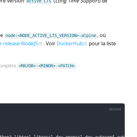
ière version
(
Long Time Support
) de
Active LTS
dow)
se
, où
node:<NODE_ACTIVE_LTS_VERSION>-alpine
(opens new window)
(opens new window)
de release NodeJS
. Voir
DockerHub
pour la liste
 complète
.
<MAJOR>-<MINOR>-<PATCH>
thon3 libtool libressl-dev openssl-dev autoconf automake