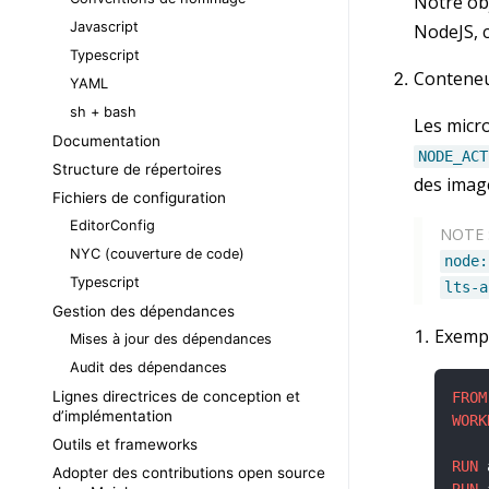
Notre obj
Javascript
NodeJS,
Typescript
Conteneur
YAML
sh + bash
Les micro
Documentation
NODE_ACT
Structure de répertoires
des image
Fichiers de configuration
EditorConfig
NOTE 
NYC (couverture de code)
node:
Typescript
lts-a
Gestion des dépendances
Exemp
Mises à jour des dépendances
Audit des dépendances
Lignes directrices de conception et
FROM
d’implémentation
WORK
Outils et frameworks
RUN
 
Adopter des contributions open source
RUN
 