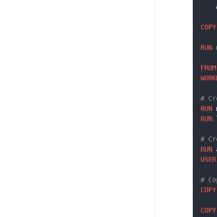
    
COPY
RUN
 
FROM
WORK
# Cr
RUN
 
RUN
 
# Cr
RUN
 
USER
# Co
COPY
COPY