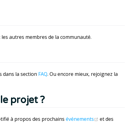
c les autres membres de la communauté.
 dans la section
FAQ
. Ou encore mieux, rejoignez la
e projet ?
(opens new win
tifié à propos des prochains
événements
et des