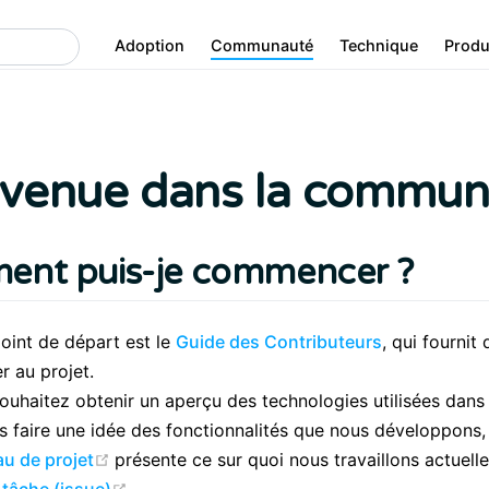
Adoption
Communauté
Technique
Produ
nvenue dans la commun
nt puis-je commencer ?
oint de départ est le
Guide des Contributeurs
, qui fourni
r au projet.
ouhaitez obtenir un aperçu des technologies utilisées dans 
s faire une idée des fonctionnalités que nous développons,
(opens new window)
au de projet
présente ce sur quoi nous travaillons actue
(opens new window)
 tâche (issue)
.