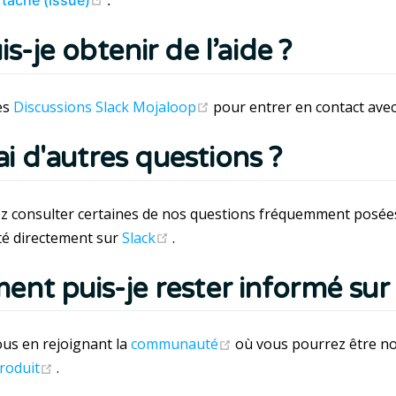
s-je obtenir de l’aide ?
(opens new window)
es
Discussions Slack Mojaloop
pour entrer en contact ave
j'ai d'autres questions ?
 consulter certaines de nos questions fréquemment posées
(opens new window)
 directement sur
Slack
.
nt puis-je rester informé sur l
(opens new window)
us en rejoignant la
communauté
où vous pourrez être no
(opens new window)
roduit
.