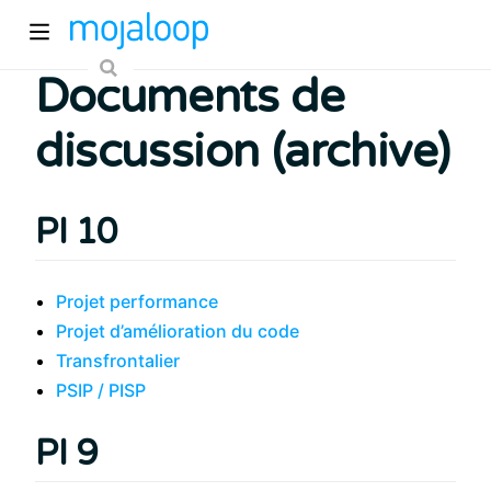
Documents de
discussion (archive)
PI 10
pens new window)
Projet performance
Projet d’amélioration du code
)
Transfrontalier
PSIP / PISP
PI 9