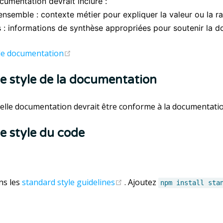
cumentation devrait inclure :
ensemble : contexte métier pour expliquer la valeur ou la 
s : informations de synthèse appropriées pour soutenir la 
(opens new window)
de documentation
e style de la documentation
lle documentation devrait être conforme à la documentation
e style du code
(opens new window)
ns les
standard style guidelines
. Ajoutez
npm install sta