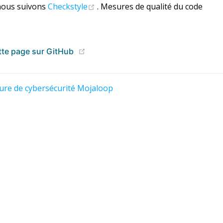
(opens new window)
nous suivons
Checkstyle
. Mesures de qualité du code
(opens new window)
tte page sur GitHub
ture de cybersécurité Mojaloop
e 2.0 Licensed | Copyright © 2020 - 2024 Mojaloop Foun