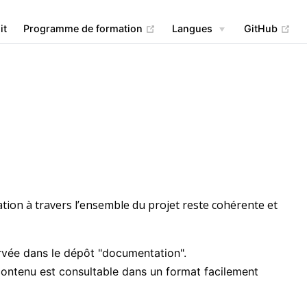
(opens new window)
(op
it
Programme de formation
Langues
GitHub
tion à travers l’ensemble du projet reste cohérente et
rvée dans le dépôt "documentation".
contenu est consultable dans un format facilement
w window)