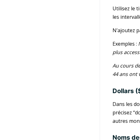
Utilisez le 
les interva
N’ajoutez pa
Exemples :
plus access
Au cours de
44 ans ont 
Dollars (
Dans les do
précisez “do
autres mon
Noms des