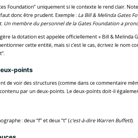
ates Foundation” uniquement si le contexte le rend clair. Not
l faut donc être prudent. Exemple :
La Bill & Melinda Gates F
t. Un membre du personnel de la Gates Foundation a prono
i gère la dotation est appelée officiellement « Bill & Melind
ntionner cette entité, mais si c’est le cas, écrivez le nom co
t”.
deux-points
uent de voir des structures (comme dans ce commentaire même
contenu par un deux-points. Le deux-points doit-il égalemen
ographe : deux “f” et deux “t” (
c’est-à-dire Warren Buffett
).
 puces