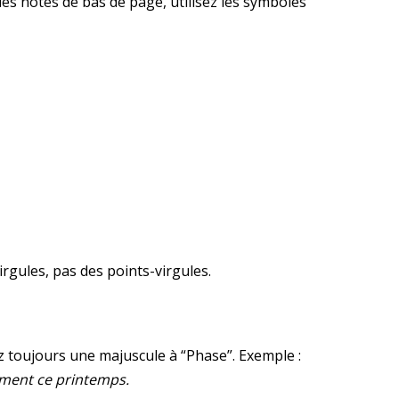
 les notes de bas de page, utilisez les symboles
rgules, pas des points-virgules.
ez toujours une majuscule à “Phase”. Exemple :
ament ce printemps.