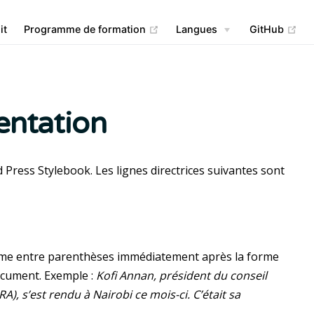
(opens new window)
(op
it
Programme de formation
Langues
GitHub
entation
d Press Stylebook. Les lignes directrices suivantes sont
onyme entre parenthèses immédiatement après la forme
ocument. Exemple :
Kofi Annan, président du conseil
), s’est rendu à Nairobi ce mois-ci. C’était sa