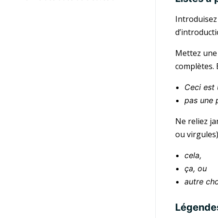
Introduisez
d’introducti
Mettez une 
complètes. 
Ceci est
pas une 
Ne reliez j
ou virgules)
cela,
ça, ou
autre ch
Légende