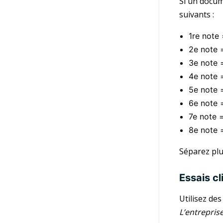
Si un docume
suivants :
1re note 
2e note 
3e note 
4e note 
5e note =
6e note 
7e note 
8e note 
Séparez plu
Essais cl
Utilisez de
L’entrepris