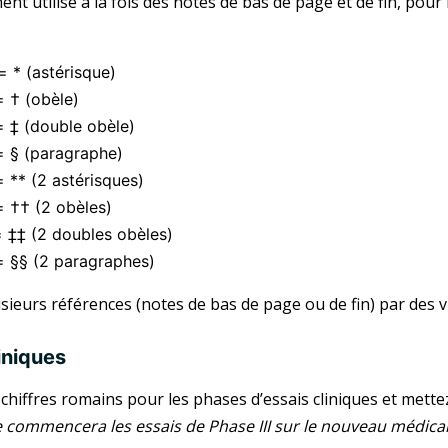
nt utilise à la fois des notes de bas de page et de fin, pour
= * (astérisque)
= † (obèle)
= ‡ (double obèle)
= § (paragraphe)
 ** (2 astérisques)
= †† (2 obèles)
= ‡‡ (2 doubles obèles)
= §§ (2 paragraphes)
sieurs références (notes de bas de page ou de fin) par des vi
iniques
s chiffres romains pour les phases d’essais cliniques et mett
e commencera les essais de Phase III sur le nouveau médic