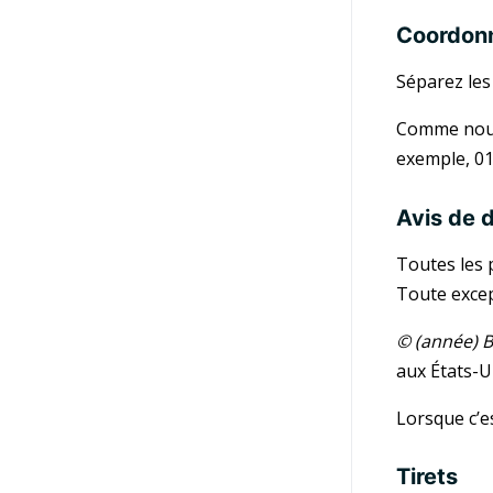
Coordon
Séparez les
Comme nous t
exemple, 01
Avis de 
Toutes les 
Toute excep
© (année) B
aux États-U
Lorsque c’e
Tirets