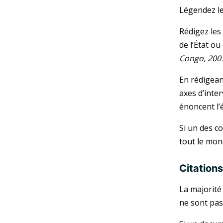
Légendez le
Rédigez les
de l’État o
Congo, 2007
En rédigean
axes d’inte
énoncent l’é
Si un des c
tout le mon
Citation
La majorité
ne sont pas